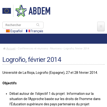
Jump to navigation
R
e
Español
Français
F
c
h
o
e
ABDEM
Accueil
›
Conférences et réunions
›
Réunions
›
Logroño, février 2014
r
r
V
c
Logroño, février 2014
Consortium
Projet ABDEM
h
o
m
e
Conférences et réunions
Phases du projet
u
Le Consortium ABDEM
r
Université de La Rioja, Logroño (Espagne), 27 et 28 février 2014.
u
s
Destinataires du projet ABDEM
Master
Carte d’identité
Conférences
Objectifs
l
ê
Cadre international
Institutions du Consortium
Publications
Réunions
Description
Débat autour de l’objectif 1 du projet : Information sur la
Conférence de presse de présentation du projet
a
t
situation de l’Approche basée sur les droits de l’homme dans
Approche basée sur les droits
Interculturalité
Impact du project
Focus Group
Justification
e
l’Éducation supérieure des pays partenaires du projet
Conférence internationale, Sétif (Algérie)
Cáceres, 2013
i