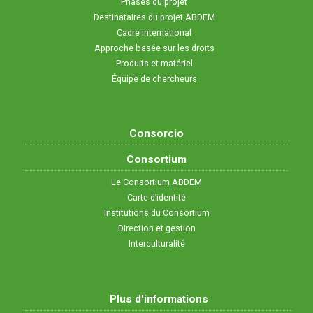
Phases du projet
Destinataires du projet ABDEM
c
Cadre international
Approche basée sur les droits
h
Produits et matériel
Équipe de chercheurs
e
Consorcio
Consortium
Le Consortium ABDEM
Carte d’identité
Institutions du Consortium
Direction et gestion
Interculturalité
Plus d'informations